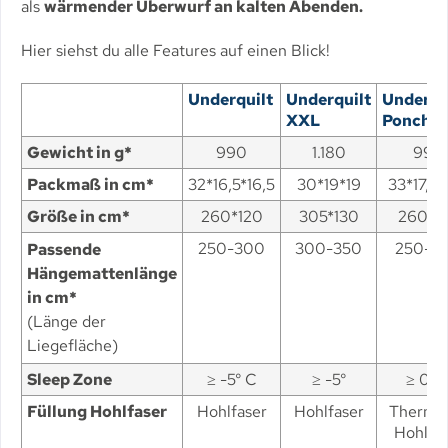
als
wärmender Überwurf an kalten Abenden.
Hier siehst du alle Features auf einen Blick!
Underquilt
Underquilt
Underqu
XXL
Poncho
Gewicht in g*
990
1.180
990
Packmaß in cm*
32*16,5*16,5
30*19*19
33*17,5*
Größe in cm*
260*120
305*130
260*1
250-300
300-350
250-3
Passende
Hängemattenlänge
in cm*
(Länge der
Liegefläche)
Sleep Zone
≥ -5° C
≥ -5°
≥ 0° 
Füllung Hohlfaser
Hohlfaser
Hohlfaser
Thermol
Hohlfas