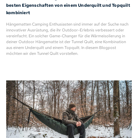
besten Eigenschaften von einem Underquilt und Topquilt
kombiniert
Hängematten Camping Enthusiasten sind immer auf der Suche nach
innovativer Ausrüstung, die ihr Outdoor-Erlebnis verbessert oder
vereinfacht. Ein solcher Game-Changer für die Wärmeisolierung in
deiner Outdoor Hängematte ist der Tunnel Quilt, eine Kombination
aus einem Underquilt und einem Topquilt. In diesem Blogpost
möchten wir den Tunnel Quilt vorstellen.