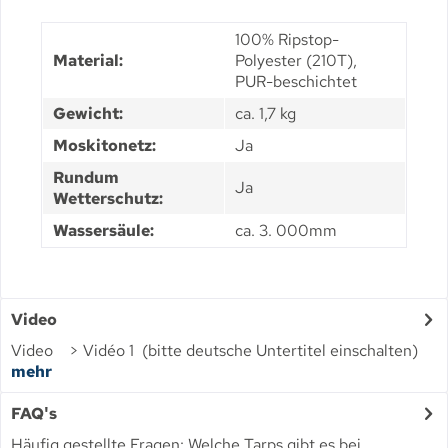
100% Ripstop-
Material:
Polyester (210T),
PUR-beschichtet
Gewicht:
ca. 1,7 kg
Moskitonetz:
Ja
Rundum
Ja
Wetterschutz:
Wassersäule:
ca. 3. 000mm
Video
Video > Vidéo 1 (bitte deutsche Untertitel einschalten)
mehr
FAQ's
Häufig gestellte Fragen: Welche Tarps gibt es bei