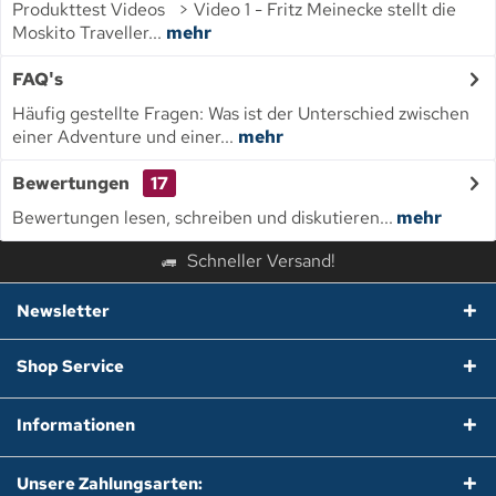
Produkttest Videos > Video 1 - Fritz Meinecke stellt die
Moskito Traveller...
mehr
FAQ's
Häufig gestellte Fragen: Was ist der Unterschied zwischen
einer Adventure und einer...
mehr
Bewertungen
17
Bewertungen lesen, schreiben und diskutieren...
mehr
Schneller Versand!
Newsletter
Shop Service
Informationen
Unsere Zahlungsarten: