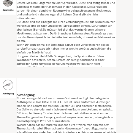
unsere Moskito Hängematten über Spreizstäbe. Diese sind mittig teilbar und 
passen so mitsamt der Hängematte in den Packbeutel. Die Spreizstäbe 
sorgen für einen deutlichen Raumgewinn bei geschlossenem Moskitonetz 
und sind so leicht dass es eigentlich keinen Grund gibt sie nicht 
mitzunehmen!
Die Stäbe sind aus Fiberglas mit einer Verbindungshülse aus Aluminium. Wir 
werden ab und an nach „stabileren“ Spreizstäben gefragt. Dafür sehen wir 
aber keinen Grund! Sie müssen lediglich das wenige Gramm schwere 
Moskitonetz aufspannen. Dafür braucht es kein massives Alugestänge dass 
nur das Gesamtgewicht in die Höhe treiben würde, ohne einen Mehrwert zu 
bieten.
Wenn Dir doch einmal ein Spreizstab kaputt oder verloren gehen sollte: 
service@amazonas.eu Wir haben immer welche vorrätig und schicken die 
einfach per Maxibrief raus!
Übrigens: Kleiner Hack! Falls Du Angst hast, die Spreizstäbe auf dem 
Waldboden schlecht zu sehen. Einfach ein wenig Isolierband in einer 
auffälligen Farbe rumwickeln! Warum machen wir das dann nicht 
serienmäßig?? Weil dann garantiert wieder jemand moniert dass das zu 
wenig camouflage ist ;-)
Aufhängung
Nur ein einziges Modell aus unserem Sortiment verfügt über integrierte 
Aufhängeseile. Das TRAVELLER SET. Dies ist unser einfachstes „Einsteiger 
Modell“ und kommt mit zwei mal 3 Meter Seil und einfachen Metallhaken. 
Das Seil wird ein- oder mehrfach um einen Baum gewickelt und eingehakt. 
DIE Komplettlösung für alle die einfach nur darin chillen, oder aber das 
Thema Hängematten Camping erstmal ausprobieren wollen, ohne gleich in 
ein hochpreisiges Profi Set zu investieren.
Warum haben das die teureren Modelle nicht?? Wenn man sich mit dem 
Thema „komfortabel Übernachten in Hängematten“ beschäftigt, merkt man 
schnell dass eine stufenlos und fein justierbare Aufhängung essentiell wichtig 