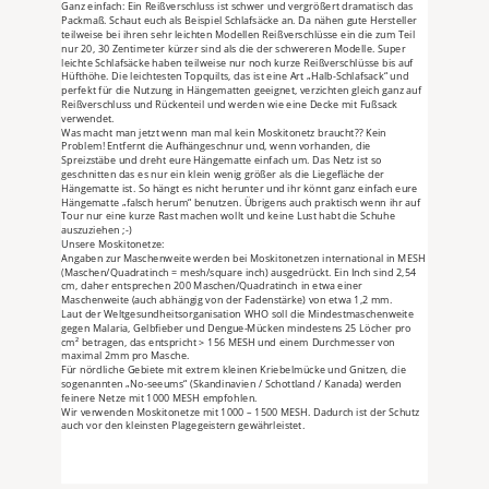
Ganz einfach: Ein Reißverschluss ist schwer und vergrößert dramatisch das 
Packmaß. Schaut euch als Beispiel Schlafsäcke an. Da nähen gute Hersteller 
teilweise bei ihren sehr leichten Modellen Reißverschlüsse ein die zum Teil 
nur 20, 30 Zentimeter kürzer sind als die der schwereren Modelle. Super 
leichte Schlafsäcke haben teilweise nur noch kurze Reißverschlüsse bis auf 
Hüfthöhe. Die leichtesten Topquilts, das ist eine Art „Halb-Schlafsack“ und 
perfekt für die Nutzung in Hängematten geeignet, verzichten gleich ganz auf 
Reißverschluss und Rückenteil und werden wie eine Decke mit Fußsack 
verwendet.
Was macht man jetzt wenn man mal kein Moskitonetz braucht?? Kein 
Problem! Entfernt die Aufhängeschnur und, wenn vorhanden, die 
Spreizstäbe und dreht eure Hängematte einfach um. Das Netz ist so 
geschnitten das es nur ein klein wenig größer als die Liegefläche der 
Hängematte ist. So hängt es nicht herunter und ihr könnt ganz einfach eure 
Hängematte „falsch herum“ benutzen. Übrigens auch praktisch wenn ihr auf 
Tour nur eine kurze Rast machen wollt und keine Lust habt die Schuhe 
auszuziehen ;-)
Unsere Moskitonetze:
Angaben zur Maschenweite werden bei Moskitonetzen international in MESH 
(Maschen/Quadratinch = mesh/square inch) ausgedrückt. Ein Inch sind 2,54 
cm, daher entsprechen 200 Maschen/Quadratinch in etwa einer 
Maschenweite (auch abhängig von der Fadenstärke) von etwa 1,2 mm.
Laut der Weltgesundheitsorganisation WHO soll die Mindestmaschenweite 
gegen Malaria, Gelbfieber und Dengue-Mücken mindestens 25 Löcher pro 
cm² betragen, das entspricht > 156 MESH und einem Durchmesser von 
maximal 2mm pro Masche.
Für nördliche Gebiete mit extrem kleinen Kriebelmücke und Gnitzen, die 
sogenannten „No-seeums“ (Skandinavien / Schottland / Kanada) werden 
feinere Netze mit 1000 MESH empfohlen.
Wir verwenden Moskitonetze mit 1000 – 1500 MESH. Dadurch ist der Schutz 
auch vor den kleinsten Plagegeistern gewährleistet.