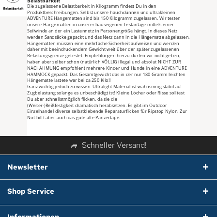
Belastbarkeit
Die zugelassene Belastbarkeit in Kilogramm findest Du in den 
Produktbeschreibungen. Selbst unsere hauchdünnen und ultrakleinen 
ADVENTURE Hängematten sind bis 150 Kilogramm zugelassen. Wir testen 
unsere Hängematten in unserer hauseigenen Testanlage mittels einer 
Seilwinde an der ein Lastennetz in Personengröße hängt. In dieses Netz 
werden Sandsäcke gepackt und das Netz dann in die Hängematte abgelassen. 
Hängematten müssen eine mehrfache Sicherheit aufweisen und werden 
daher mit beeindruckendem Gewicht weit über der später zugelassenen 
Belastungsgrenze getestet. Empfehlungen hierzu dürfen wir nicht geben, 
haben aber selber schon (natürlich VÖLLIG illegal und absolut NICHT ZUR 
NACHAHMUNG empfohlen) mehrere Kinder und Hunde in eine ADVENTURE 
HAMMOCK gepackt. Das Gesamtgewicht das in der nur 180 Gramm leichten 
Hängematte lastete war bei ca 250 Kilo!!
Ganz wichtig jedoch zu wissen: Ultralight Material ist wahnsinnig stabil auf 
Zugbelastung solange es unbeschädigt ist! Kleine Löcher oder Risse solltest 
Du aber schnellstmöglich flicken, da sie die
(Weiter-)Reißfestigkeit dramatisch herabsetzen. Es gibt im Outdoor 
Einzelhandel diverse selbstklebende Reparaturflicken für Ripstop Nylon. Zur 
Not hilft aber auch das gute alte Panzertape.
Schneller Versand!
Newsletter
Shop Service