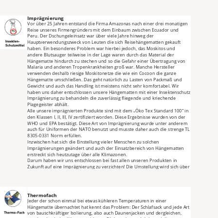
Imprägnierung
Vor über 25 Jahren entstand die Firma Amazonas nach einer drei monatigen 
Reise unseres Firmengründers mit dem Einbaum zwischen Ecuador und 
Peru. Der Dschungeleinsatz war über viele Jahre hinweg der 
Hauptverwendungszweck von Leuten die sich Reisehängematten gekauft 
haben. Ein besonderes Problem war hierbei jedoch, das Moskitos und 
andere Blutsauger teilweise in der Lage waren durch das Material der 
Hängematte hindurch zu stechen und so die Gefahr einer Übertragung von 
Malaria und anderen Tropenkrankheiten groß war. Manche Hersteller 
verwenden deshalb riesige Moskitonetze die wie ein Cocoon die ganze 
Hängematte umschließen. Das geht natürlich zu Lasten von Packmaß und 
Gewicht und auch das Handling ist meistens nicht sehr komfortabel. Wir 
haben uns daher entschlossen unsere Hängematten mit einer Insektenschutz 
Imprägnierung zu behandeln die zuverlässig fliegende und kriechende 
Plagegeister abhält.
Alle unsere imprägnierten Produkte sind mit dem „Öko Tex Standard 100“ in 
den Klassen I, II, III, IV zertifiziert worden. Diese Ergebnisse wurden von der 
WHO und EPA bestätigt. Diese Art von Imprägnierung wurde unter anderem 
auch für Uniformen der NATO benutzt und musste daher auch die strenge TL 
8305-0331 Norm erfüllen.
Inzwischen hat sich die Einstellung vieler Menschen zu solchen 
Imprägnierungen geändert und auch der Einsatzbereich von Hängematten 
erstreckt sich heutzutage über alle Klimazonen.
Darum haben wir uns entschlossen bei fast allen unseren Produkten in 
Zukunft auf eine Imprägnierung zu verzichten! Die Umstellung wird sich über 
einen längeren Zeitraum hinziehen, da es noch unterschiedlich hohe 
Lagerbestände, sowohl bei uns als auch bei Zwischenhändlern gibt. Jedes 
imprägnierte Produkt ist jedoch eindeutig gekennzeichnet und kann 
problemlos erkannt werden.
Thermofach
Langfristig werden wir nur noch zwei spezielle Modelle, die MOSKITO 
Jeder der schon einmal bei etwas kühleren Temperaturen in einer 
TRAVELLER PRO (hier gibt es alternativ die baugleiche MOSKITO TRAVELLER 
Hängematte übernachtet hat kennt das Problem: Der Schlafsack und jede Art 
ohne Imprägnierung) und die MOSKITO TRAVELLER EXTREME mit 
von bauschkräftiger Isolierung, also auch Daunenjacken und dergleichen, 
Insektenschutz Imprägnierung anbieten. Diese beiden Modelle verfügen 