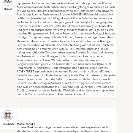
Equipment. Leider müssen wir euch enttäuschen… das gibt es nicht! Sorry! 
Auch wenn moderne Materialien immer leistungsfähiger werden, ist es nach 
wie vor so das ultralight Equipment nicht an die Belastbarkeit von schwerer 
Ausrüstung kommt. Auch wenn z.B. unser ADVENTURE Material unglaublich 
reißfest ist (zugelassen bis 150 kg, die tatsächliche Belastbarkeit ist um ein 
vielfaches höher) so ist i.d.R. die geringere Abriebfestigkeit unumgänglicher 
Preis für das leichte Gewicht. Jeder der ultraleicht unterwegs ist kennt das 
und geht dementsprechend vorsichtig mit dem Material um. Egal ob es sich 
um eine Hängematte, ein Zelt, eine Regenjacke oder einen Rucksack handelt. 
Ultralight Equipment mag nicht mit Schuhen, Funken vom Lagerfeuer, dem 
Messerclip der aus der Hosentasche schaut oder ähnlichen scharfkantigen 
Sachen malträtiert werden! Bei korrekter Nutzung werdet ihr aber auch mit 
dem vermeintlich empfindlichen ADVENTURE Material jahrelang Freude 
haben, wie zahlreiche Tests von Abenteurern, Survival Schulen und diversen 
YouTubern eindrucksvoll zeigen. Unter Umständen kann auch eine 
Kombination sinnvoll sein. Wir empfehlen zum Beispiel unseren 
Langzeitreisenden gerne eine Kombination aus ultra robuster TRAVELLER 
Hängematte, für maximale Dauerstabilität, und dazu ein super leichtes 
ADVENTURE Tarp und unsere Adventure Ropes um sinnvoll und effizient 
Gewicht zu sparen. Ihr findet bei uns eine breite Produktpalette um für jeden 
Einsatzbereich euer optimales Setup zusammen zu stellen. Falls ihr euch 
unsicher bei der richtigen Auswahl eurer Ausrüstung seid schreibt einfach 
eine Mail an service@amazonas.eu. Wir sind eine Münchner Firma und kein 
Großkonzern am anderen Ende der Welt! Wir sind erreichbar und sprechen 
deutsch. Zur Not auch englisch. Aber immer Klartext!!
Moskitonetz
Unsere Moskitonetz-Hängematten haben alle ein fest angenähtes, nicht 
abnehmbares Moskitonetz mit einem einseitigen Reißverschluss. Warum? 