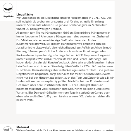
Liegefläche
Wir unterscheiden die Liegefläche unserer Hängematten in L , XL , XXL. Das 
soll lediglich als grober Anhaltspunkt und für eine schnelle Einteilung 
unseres Sortimentes dienen. Die genaue Größenangabe in Zentimetern 
findest Du beim jeweiligen Produkt.
Allgemein zum Thema Hängematten Größen: Eine größere Hängematte ist 
immer bequemer!! Alle unsere Hängematten sind sogenannte „Gathered 
End“-Matten, also eine rechteckige Stoffbahn die an den Enden 
zusammengerafft wird. Bei diesem Hängemattentyp empfiehlt sich die 
„brasilianische Liegeweise“, also leicht diagonal zur Aufhänge Achse. Je nach 
Körpergröße und persönlicher Präferenz braucht es für einen geraden 
Rücken dementsprechend große Liegeflächen. ABER: Bequemes Liegen ist 
immer subjektiv! Wir sind auf vielen Messen und Events unterwegs und 
haben dadurch sehr viel Kundenfeedback. Viele sehr große Menschen haben 
kein Problem auch in einer Standartgröße (Größe L / 275 x 140 cm) bequem 
zu schlafen. Dann allerdings eher in Rückenlage und nicht flach. Eine größere 
Liegefläche ist bequemer, sorgt aber auch für mehr Packmaß und Gewicht. 
Nicht nur bei der Hängematte selber, auch das Tarp und Zubehör wie z.B. ein 
Underquilt werden zwangsläufig größer. Mach Dir bei der Produktauswahl 
Gedanken über den Einsatzbereich. Bist Du eher ultralight Hiker und 
möchtest möglichst viele Kilometer abreißen, nehm die kleine und leichte 
Variante. Bist Du regelmäßig für mehrere Tage in stationären Camps oder 
eben sehr groß (über 1,80), dann ist eine unserer XXL Varianten sicher die 
bessere Wahl.
Material
Viele wünschen sich für ihre Abenteuer super leichtes aber extrem robustes 