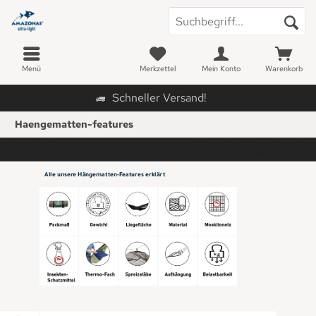
Menü
Merkzettel
Mein Konto
Warenkorb
Schneller Versand!
Haengematten-features
Alle unsere Hängematten-Features erklärt