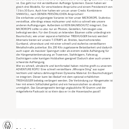
ist. Das geht nur mit verstellbaren Aufhänge Systemen. Davon haben wir 
gleich drei Modelle, für verschiedene Ansprüche und einem Preisbereich von 
13 bis 30 Euro. Auch hier halten wir uns an unser Credo: Kombiniere 
SINNVOLL, nach DEINEN PERSÖNLICHEN Ansprüchen!
Die einfachste und günstigste Variante ist hier unser MICROROPE. Stufenlos 
verstellbar, allerdings etwas mühsamer und nicht so schnell wie unsere 
anderen Aufhängungen. Außerdem ist KEIN BAUMSCHUTZ integriert. Das 
MICROROPE sollte so also nur an Pfosten, Gestellen, Fahrzeugen usw. 
befestigt werden. Für den Einsatz an lebenden Bäumen sollte unbedingt ein 
Baumschutz, wie unser separat erhältlicher TREEHUGGER benutz werden!
Alternativ bieten wir unsere T-STRAPS an. Breites, baumschonendes 
Gurtband, ultrarobust und mit einer schnell und stufenlos verstellbaren 
Metallschnalle justierbar. Bis 200 Kilo zugelassene Belastbarkeit und dadurch 
auch super als massiver Spanngurt oder als extrem stabile Aufhängung für 
die Hängemattenbenutzung an Traversen, Stahlträgern, Fahrzeug 
Dachträgern oder kantigen Holzbalken geeignet! Dadurch aber auch unsere 
schwerste Aufhängung.
Wer es schnell, ultraleicht und komfortabel haben möchte greift zu unserem 
ADVENTURE ROPE ! Eine schnell verstellbare „Whoopie Sling“ aus super 
leichtem und nahezu dehnungsfreien Dyneema Material. Ein Baumschutzgurt 
ist integriert. Dieser kann bei Bedarf mit dem optional erhältlichen 
TREEHUGGER beliebig verlängert werden. Die Verbindung zur Hängematte ist 
hier mit einem Softschäkel gelöst und ein herausrutschen so absolut 
unmöglich. Das Gesamtgewicht beträgt unglaubliche 90 Gramm und der 
mitgelieferte Packsack ist so klein dass er in die Hosentasche passt!!