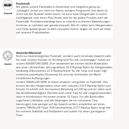
Packmaß
Wir geben unsere Packmaße in Zentimeter und möglichst genau an. 
„Ultralight“ ist bei uns nicht nur Name, sondern Programm! Und damit ihr 
schon bei der Auswahl sehen könnt, ob eure neue Hängematte in eurem 
Leichtgepäck noch einen Platz findet, seht ihr bei jedem Produkt auch die 
Packmaße. Produktionsbedingt kann es natürlich zu kleinen Abweichungen 
kommen, je nachdem wer gerade einpackt. Wie ihr selber eure Hängematten 
und Tarps wieder genau so klein verpacken könnt, zeigen wir euch als Video 
auf unseren Produktseiten.
Gewicht/Material
Nicht nur kleinstmögliches Packmaß, sondern auch minimales Gewicht steht 
für viele unserer Kunden im Vordergrund! Für alle „Grammjäger“ haben wir 
unsere ADVENTURE SERIE. Dort verwenden wir extrem leichte Materialien 
wie unser ultraleichtes, atmungsaktives 20 D Ripstop-Nylon für Hängematten, 
beidseitig silikonisiertes 20 D Ripstop-Nylon für die Tarps und super high 
molecular polyethylen (Dyneema) für eine der leichtesten am Markt 
erhältlichen Aufhängungen.
Unsere TRAVELLER SERIE ist etwas schwerer und größer im Packmaß. Hier 
kommt bei den Hängematten unser sehr robustes 210 D Ripstop-Nylon zum 
Einsatz. So erhöht sich die maximal Belastung auf 200 kg und vor allem auch 
die Abriebbeständigkeit. Deshalb auch unser Tipp für alle Langzeitreisenden, 
dann in Kombination mit einem unserer UL-Tarps. Für alle Bushcrafter, 
Lagerfeuer Liebhaber und alle diejenigen die ein robusteres Tarp 
bevorzugen, bzw weniger auf das Gewicht achten, empfehlen wir eines 
unserer TRAVELLER Tarps. PUR beschichtetes 210 T Ripstop Nylon sorgt hier 
für extreme Stabilität und Haltbarkeit und zudem für einen günstigeren 
Preis.