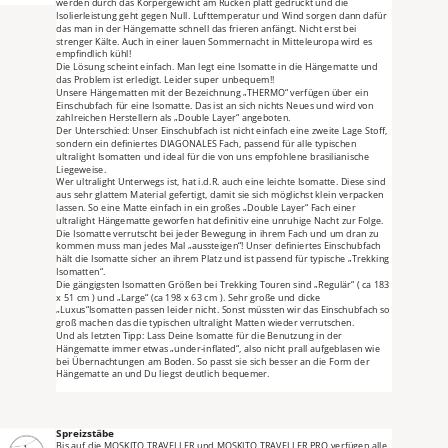
werden durch das Körpergewicht am Rücken platt gedrückt und die 
nicht über ein Thermofach (für Isomatten) und sind daher für den Einsatz in 
Isolierleistung geht gegen Null. Lufttemperatur und Wind sorgen dann dafür 
tropischem Klima optimiert.
das man in der Hängematte schnell das frieren anfängt. Nicht erst bei 
strenger Kälte. Auch in einer lauen Sommernacht in Mitteleuropa wird es 
empfindlich kühl!
Die Lösung scheint einfach. Man legt eine Isomatte in die Hängematte und 
das Problem ist erledigt. Leider super unbequem!!
Unsere Hängematten mit der Bezeichnung „THERMO“ verfügen über ein 
Einschubfach für eine Isomatte. Das ist an sich nichts Neues und wird von 
zahlreichen Herstellern als „Double Layer“ angeboten.
Der Unterschied: Unser Einschubfach ist nicht einfach eine zweite Lage Stoff, 
sondern ein definiertes DIAGONALES Fach, passend für alle typischen 
ultralight Isomatten und ideal für die von uns empfohlene brasilianische 
Liegeweise.
Wer ultralight Unterwegs ist, hat i.d.R. auch eine leichte Isomatte. Diese sind 
aus sehr glattem Material gefertigt, damit sie sich möglichst klein verpacken 
lassen. So eine Matte einfach in ein großes „Double Layer“ Fach einer 
ultralight Hängematte geworfen hat definitiv eine unruhige Nacht zur Folge. 
Die Isomatte verrutscht bei jeder Bewegung in ihrem Fach und um dran zu 
kommen muss man jedes Mal „aussteigen“! Unser definiertes Einschubfach 
hält die Isomatte sicher an ihrem Platz und ist passend für typische „Trekking 
Isomatten“.
Die gängigsten Isomatten Größen bei Trekking Touren sind „Regulär“ ( ca 183 
x 51 cm ) und „Large“ (ca 198 x 63 cm ). Sehr große und dicke 
„Luxus“Isomatten passen leider nicht. Sonst müssten wir das Einschubfach so 
groß machen das die typischen ultralight Matten wieder verrutschen.
Und als letzten Tipp: Lass Deine Isomatte für die Benutzung in der 
Hängematte immer etwas „under-inflated“, also nicht prall aufgeblasen wie 
bei Übernachtungen am Boden. So passt sie sich besser an die Form der 
Hängematte an und Du liegst deutlich bequemer.
Spreizstäbe
Bis auf die MOSKITO TRAVELLER und MOSKITO TRAVELLER PRO verfügen alle 