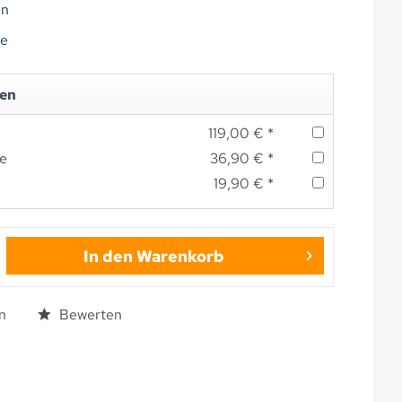
en
ge
len
119,00 € *
pe
36,90 € *
19,90 € *
In den
Warenkorb
n
Bewerten