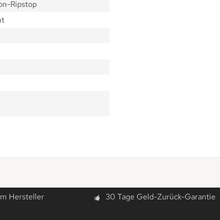
on-Ripstop
ht
m Hersteller
30 Tage Geld-Zurück-Garantie