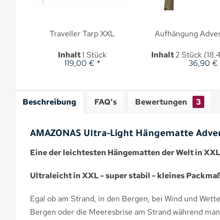
Traveller Tarp XXL
Aufhängung Adve
Inhalt
1 Stück
Inhalt
2 Stück
(18,45 
119,00 € *
36,90 € 
Beschreibung
FAQ's
Bewertungen
3
AMAZONAS Ultra-Light Hängematte Adv
Eine der leichtesten Hängematten der Welt in XXL
Ultraleicht in XXL - super stabil - kleines Packma
Egal ob am Strand, in den Bergen, bei Wind und Wet
Bergen oder die Meeresbrise am Strand während man