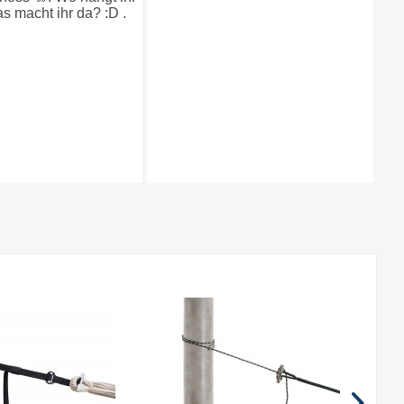
1202
1131