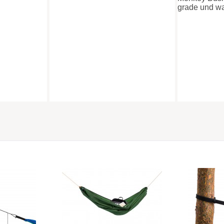
28
215