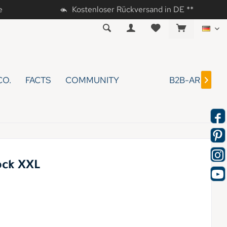
e
Kostenloser Rückversand in DE **
DE
CO.
FACTS
COMMUNITY
B2B-AREA

ck XXL