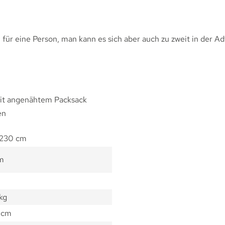
bel für eine Person, man kann es sich aber auch zu zweit in 
it angenähtem Packsack
en
 230 cm
cm
kg
7 cm