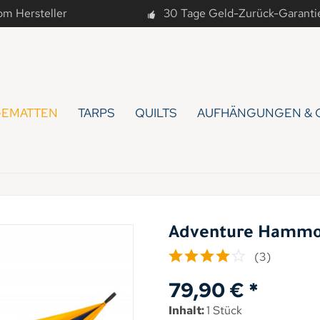
om Hersteller
30 Tage Geld-Zurück-Garanti
EMATTEN
TARPS
QUILTS
AUFHÄNGUNGEN & 
Adventure Hammo
(
3
)
79,90 € *
Inhalt:
1 Stück