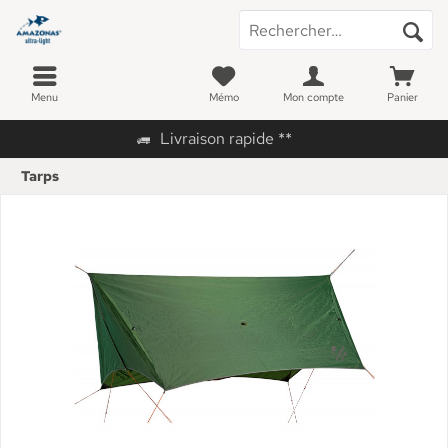
Menu
Mémo
Mon compte
Panier
Livraison rapide **
Tarps