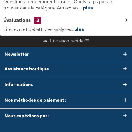
Questions fréquemment posées: Quels tarps puis-je
trouver dans la catégorie Amazonas...
plus
Évaluations
3
Lire, écr. et débatt. des analyses…
plus
Livraison rapide **
Newsletter
Assistance boutique
Informations
Nos méthodes de paiement :
Nous expédions par :