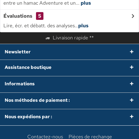
entre un hamac Adventure et un...
plus
Évaluations
5
Lire, écr. et débatt. des analyses…
plus
Livraison rapide **
Newsletter
Assistance boutique
Informations
Nos méthodes de paiement :
Nous expédions par :
Contactez-nous
Pièces de rechange