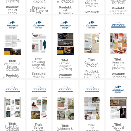
Survival 
(08/2021)
ei (07/2021)
(08/2021)
(07/2021)
Magazin 
(07/2021)
Produkt:
Produkt:
Produkt:
Produkt:
StarSet 
Fat 
Silk Traveller 
Silk Traveller 
Produkt:
candy
Hammock
XXL
Thermo
Traveller 
Tarp forest
Titel: 
Titel: 
Titel: 
Titel: 
Titel: 
Trekking 
Frau im 
Camping 
Offroad 
Wandern & 
Magazin 
Trend 
(07/2021)
Magazin 
Reisen 
(07/2021)
(06/2021)
(07/2021)
(07/2021)
Produkt:
Produkt:
Produkt:
Adventure 
Produkt:
Produkt:
Moskito-
Barbados
Hammock
Moskito-
Silk Traveller 
Traveller 
Traveller 
XL
forest
forest
Titel: 
Titel: 
Titel: 
Titel: 
Titel: 
Style & Co 
Tactical 
Selber 
Lisa 
Wohnen & 
(06/2021)
Gear 
machen 