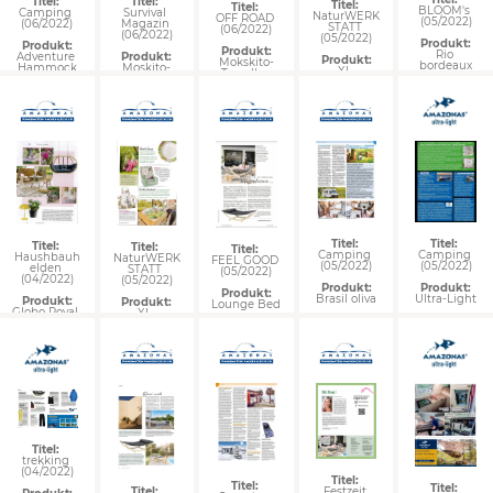
Titel: 
Titel: 
Titel: 
Titel: 
BLOOM's 
Survival 
Camping 
NaturWERK
OFF ROAD 
(05/2022)
Magazin 
(06/2022)
STATT 
(06/2022)
(06/2022)
(05/2022)
Produkt:
Produkt:
Produkt:
Rio 
Produkt:
Adventure 
Produkt:
Mokskito-
bordeaux
Moskito-
Hammock
XL 
Traveller 
Traveller 
Hängesessel 
Quilted
PRO
Brasil 
Titel: 
Titel: 
Titel: 
Titel: 
Titel: 
Camping 
Camping 
Haushbauh
NaturWERK
FEEL GOOD 
(05/2022)
(05/2022)
elden 
STATT 
(05/2022)
(04/2022)
(05/2022)
Produkt:
Produkt:
Produkt:
Brasil oliva
Ultra-Light
Produkt:
Produkt:
Lounge Bed
Globo Royal 
XL 
Chair
Hängesessel 
Brasil 
Titel: 
trekking 
(04/2022)
Titel: 
Titel: 
Titel: 
Titel: 
Festzeit 