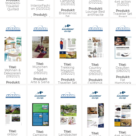
Produkt:
Camping 
4x4 action 
(01/2022)
Mokskito-
(02/2022)
(11/2021)
InteriorFashi
Traveller 
on (02/2022)
Produkt:
Quilted
Produkt:
Produkt:
Lounge Bed 
Brasilianisc
Traveller Set 
Produkt:
anthracite
he 
forest
Lounge Bed
Hängematte
n
Titel: 
Titel: 
Titel: 
Titel: 
München 
Titel: 
Trekking 
Country 
Draußen 
Süd 
Wohnen & 
Magazin 
Homes 
(08/2021)
(09/2021)
Dekorieren 
(09/2021)
(09/2021)
(09/2021)
Produkt:
Produkt:
Produkt:
Produkt:
Fat 
Arte & Siena 
Produkt:
Traveller Set 
California 
Hammock
Due
Brasilia
forest
sand
Titel: 
Titel: 
Titel: 
Titel: 
Titel: 
ontour 
Landbäcker
Camping 
4x4 action 