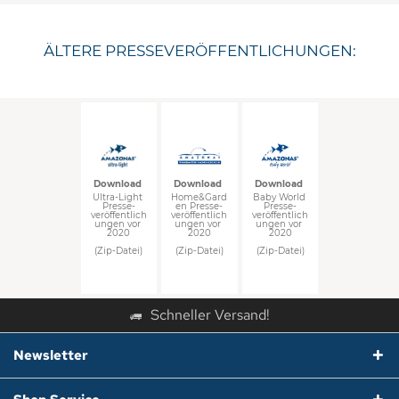
Traveller Pro
Apollo Set
Globo Chair
ÄLTERE PRESSEVERÖFFENTLICHUNGEN:
Down­load 
Down­load 
Down­load 
Home&Gard
Baby World 
Ultra-Light 
en Presse­
Presse­
Presse­
veröffentlich
veröffentlich
veröffentlich
ungen vor 
ungen vor 
ungen vor 
2020
2020
2020
(Zip-Datei)
(Zip-Datei)
(Zip-Datei)
Schneller Versand!
Newsletter