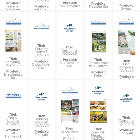
(05/2021)
Produkt:
Produkt:
Produkt:
Produkt:
Silk Traveller
Produkt:
Traveller 
Traveller Set
Swing 
Fat Chair
Tarp forest
Lounger
Titel: 
Titel: 
Country 
Camping 
Homes 
(03/2021)
(03/2021)
Titel: 
Produkt:
Titel: 
Titel: 
Produkt:
Camping 
Silk Traveller 
Familienhei
Lisa 
Globo Royal 
(04/2021)
XXL
m & Garten
Romance 
Chair
(02/2021)
Produkt:
Produkt:
Brasilianisc
Relax
Produkt:
he 
Paradiso
Hängematte
n
Titel: 
Titel: 
Trend 
Titel: 
Trekking 
Update 
Camping 
Magazin 
(02/2021)
(12/2020)
(02/2021)
Titel: 
Titel: 
Produkt:
Produkt:
Produkt:
Renovieren 
Survival 
Fat 
Topquilt
Topquilt
XXL 
Magazin 
Hammock
(01/2021)
(12/2020)