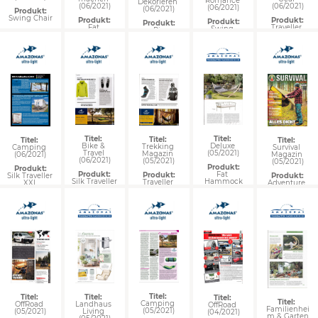
Romance 
Dekorieren 
(06/2021)
(06/2021)
(06/2021)
(06/2021)
Produkt:
Swing Chair
Produkt:
Produkt:
Produkt:
Produkt:
Traveller 
Fat 
Swing 
Rio
Tarp forest
Hammock
Lounger
Titel: 
Titel: 
Titel: 
Titel: 
Titel: 
Bike & 
Deluxe 
Trekking 
Camping 
Survival 
Travel 
(05/2021)
Magazin 
(06/2021)
Magazin 
(06/2021)
(05/2021)
(05/2021)
Produkt:
Produkt:
Produkt:
Fat 
Produkt:
Silk Traveller 
Produkt:
Silk Traveller
Hammock
Traveller 
XXL
Adventure 
Tarp forest
Hero Set
Titel: 
Titel: 
Titel: 
Titel: 
Titel: 
Camping 
Landhaus 
OffRoad 
OffRoad 
Familienhei
(05/2021)
Living 
(05/2021)
(04/2021)
m & Garten