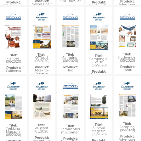
Silk Traveller
Produkt:
Produkt:
Produkt:
Produkt:
Swing Chair
Adventure 
Silk Traveller 
Silk Traveller
Moskito 
XXL
Hammock 
Thermo
Titel: 
Titel: 
Titel: 
Titel: 
Titel: 
Truderinger 
Camping 
OffRoad 
Fiancee 
Camping & 
(05/2020)
(06/2020)
(06/2020)
(06/2020)
Reise 
(06/2020)
Produkt:
Produkt:
Produkt:
Produkt:
Tahiti
Rio
Moskito-
California
Produkt:
Traveller
Adventure 
Hammock
Titel: 
Titel: 
Titel: 
Titel: 
Titel: 
Camping 
Survival 
Rauszeit 
Trekking 
Familienhei
(05/2020)
Magazin 
(05/2020)
Magazin 
m & Garten
(05/2020)
(05/2020)
Produkt:
Produkt:
Produkt:
Adventure 
Produkt:
Adventure 