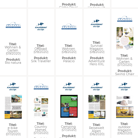
Produkt:
Produkt:
Globo Royal 
Underquilt 
Chair
XXL
Titel: 
Titel: 
Titel: 
Titel: 
Survival 
Wohnen & 
Wohnen 
OffRoad 
Magazin 
Garten 
(08/2020)
(09/2020)
(08/2020)
(09/2020)
Titel: 
Produkt:
Produkt:
Produkt:
Wohnen & 
Produkt:
Palacio
Silk Traveller
Adventure 
Garten 
Rio natura
Hero XXL
(07/2020)
Produkt:
Swing Chair
Titel: 
Titel: 
Titel: 
Titel: 
Titel: 
Camping 
Country 
outdoor 
Reisewelt 
e-bike 
(07/2020)
Homes 
Magazin 
Alpen 
Touren 
(07/2020)
(06/2020)
(06/2020)
(07/2020)
Produkt: