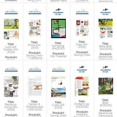
Produkt:
Apollo+Tahti
Hammock
Adventure 
Tarp
Adventure 
Moskito 
Wing Tarp
Hammock 
Thermo
Titel: 
Titel: 
Titel: 
Titel: 
Titel: 
Cosy (04-
Finca (04-
Camping 
Bike Bild 
Lust auf 
2020)
2020)
(04/2020)
(04/2020)
Garten (04-
2020)
Produkt:
Produkt:
Produkt:
Produkt:
Swing Chair
Swing Chair 
Silk Traveller
Adventure 
Produkt:
+ California
Hammock
Brasil 
Gigante + 
Globo Chair
Titel: 
Titel: 
Titel: 
Titel: 
Titel: 
Bike 
Einfach los 
Garten & 
Banbury 
Cube (03-
(01/2020)
(03/2020)
Freizeitmark
living (04-
2020)
t (03-2020)
2020)
Produkt:
Produkt:
Produkt:
Adventure 
Moskito-
Produkt:
Produkt:
Swing Chair
Hammock