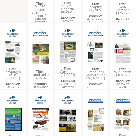
Titel: 
Titel: 
Titel: 
Titel: 
Survival 
Die 150 
Camping 
 4x4 
Magazin 
besten 
(08/2022)
Camper 
(01/2023)
Camping- 
(07/2022)
und 
Produkt:
Produkt:
Outdoor-
Adventure 
Produkt:
Moskito-
Produkte 
Hammock
Moskito-
Traveller 
(05/2023)
Traveller 
Quilted
Quilted
Produkt:
Moskito 
Traveller 
Thermo & 
Traveller 
Tarp forest
Titel: 
Titel: 
Titel: 
Titel: 
Camping 
Titel: 
Camping & 
WM-Intern 
Umbauen+
(07/2022)
Landbäcker
Reise 
(06/2022)
Modernisier
ei (07/2022)
(07/2022)
en (07/2022)
Produkt:
Produkt:
Adventure 
Produkt:
Produkt:
Mokskito-
Produkt:
Hammock
Pillowcase 
Moskito-
Traveller 
Lounge Bed 
brisa
Traveller 
Quilted
Quilted
Titel: 