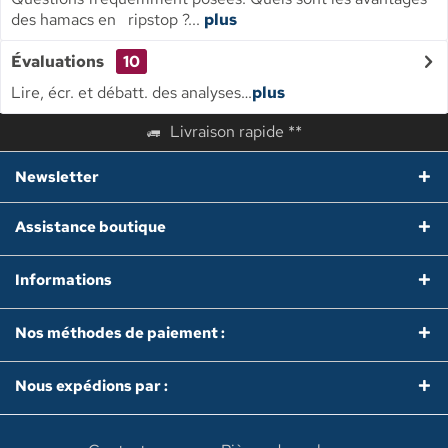
des hamacs en ripstop ?...
plus
Évaluations
10
Lire, écr. et débatt. des analyses…
plus
Livraison rapide **
Newsletter
Assistance boutique
Informations
Nos méthodes de paiement :
Nous expédions par :