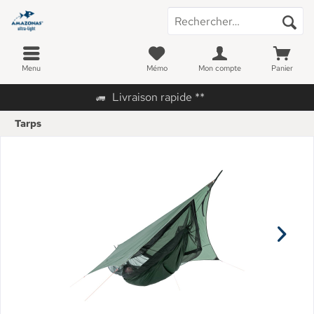
Menu
Mémo
Mon compte
Panier
Livraison rapide **
Tarps